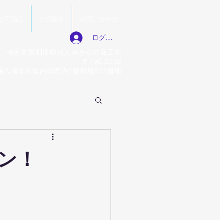
加工施設
会員募集
お問い合わせ
ログイン
特定非営利活動法人みかんの花工房
〒796-0202
県八幡浜市保内町宮内1番耕地535番地
ン！