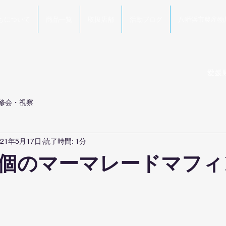
ちについて
商品一覧
取扱店舗
活動ブログ
八幡浜市農産物
愛媛
修会・視察
021年5月17日
読了時間: 1分
個のマーマレードマフィ