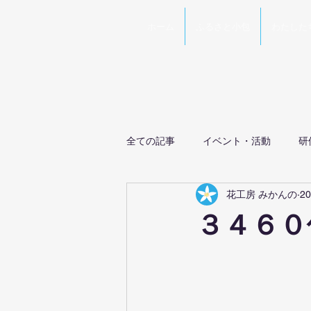
ホーム
ふるさと小包
わたした
全ての記事
イベント・活動
研
花工房 みかんの
2
３４６０