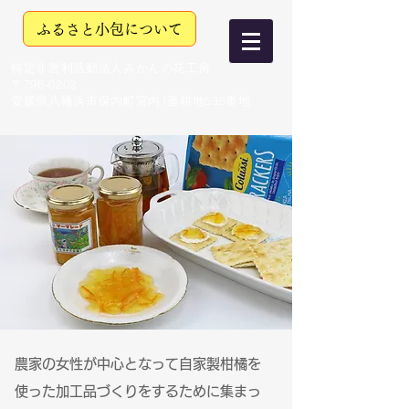
ふるさと小包について
特定非営利活動法人みかんの花工房
〒796-0202
愛媛県八幡浜市保内町宮内1番耕地535番地
about
みかんの花工房について
農家の女性が中心となって自家製柑橘を
使った加工品づくりをするために集まっ