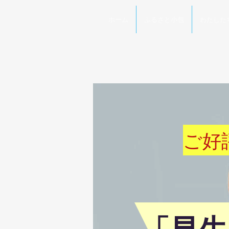
ホーム
ふるさと小包
わたした
ご好