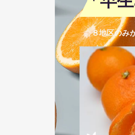
「早生
８地区のみ