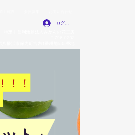
加工施設
会員募集
お問い合わせ
ログイン
特定非営利活動法人みかんの花工房
〒796-0202
県八幡浜市保内町宮内1番耕地535番地
！！！
。