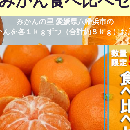
みかん食べ比べ
みかんの里 愛媛県八幡浜市の
かんを各１ｋｇずつ（合計約８ｋｇ）お