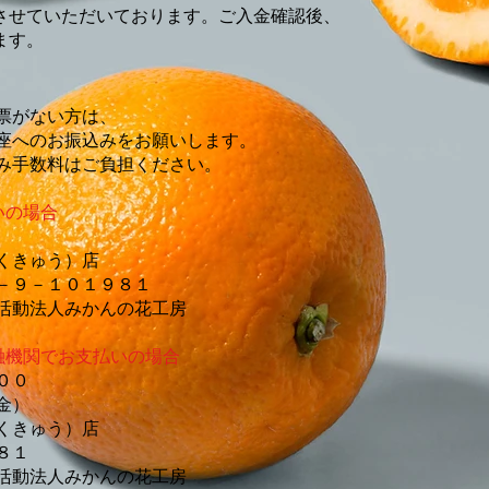
させていただいております。​ご入金確認後、
ます。
票がない方は、
座へのお振込みをお願いします。​
み手数料はご負担ください。
いの場合
くきゅう）店
－９－１０１９８１
活動法人みかんの花工房
融機関でお支払いの場合
００
金）
くきゅう）店
８１
活動法人みかんの花工房