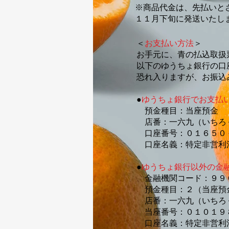
※商品代金は、先払いと
１１月下旬に発送いたし
​​＜
お支払い方法
＞
お手元に、青の払込取扱
以下のゆうちょ銀行の口
恐れ入りますが、
お振込
●
ゆうちょ銀行でお支払
預金種目：当座預金
店番：一六九（いちろ
口座番号：０１６５０
口座名義：特定非営利
●
ゆうちょ銀行以外の金
金融機関コード：９９
預金種目：２（当座預
店番：一六九（いちろ
当座番号：０１０１９
口座名義：特定非営利