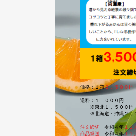
価格：１箱
３，５００円
送料：１，０００円
※東北１，５００円
※北海道・沖縄２，
注文締切
：令和４年
１１
商品発送
：令和４年
１１