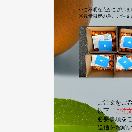
​※ご不明な点がござい
※数量限定の為、ご注文
ご注文をご
以下「
ご注
必要事項を
送信をお願