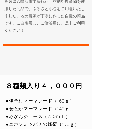
​愛媛県八幡浜市で採れた、柑橘や農産物を使
用した商品で、ふるさと小包をご用意いたし
ました。地元農家が丁寧に作った自慢の商品
です。ご自宅用に、ご贈答用に、是非ご利用
ください！
​８種類入り４，０００円
●伊予柑マーマレード（160ｇ）
●せとかマーマレード（140ｇ）
●みかんジュース（720ｍｌ）
●ニホンミツバチの蜂蜜（150ｇ）