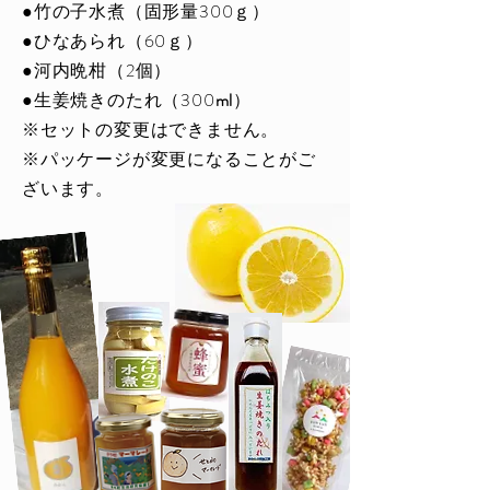
●竹の子水煮（固形量300ｇ）
​●ひなあられ（60ｇ）
●河内晩柑（2個）
​●生姜焼きのたれ（300
ml
）
​※セットの変更はできません。
​※パッケージが変更になることがご
ざいます。