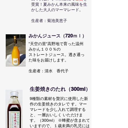
受賞！夏みかん本来の風味を生
かした大人のマーマレード。
生産者：菊池美恵子
みかんジュース（720ｍｌ）
”天空の里”高野地で育った温州
みかん１００％の
​ストレートジュース。透き通っ
た味をお届けします。
​生産者：清水 香代子
生姜焼きのたれ（300ml）
9種類の素材を贅沢に使用した新
作の生姜焼きのタレで す。マー
マレードを少し入れて調理する
と、一層おいしく いただけま
す。（300ml） ※蜂蜜が含まれて
いますので、１歳未満の乳児には