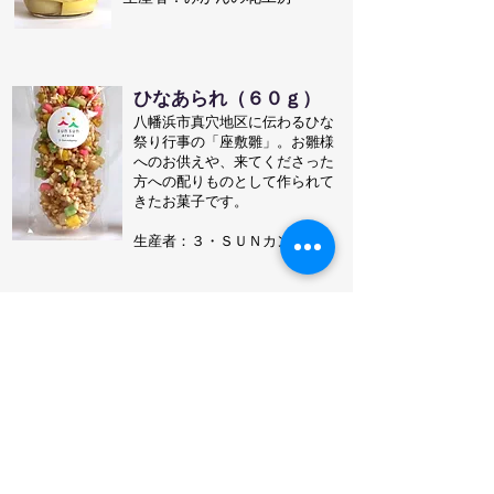
ひなあられ​（６０ｇ）
八幡浜市真穴地区に伝わるひな
祭り行事の​「座敷雛」。お雛様
へのお供えや、来てくださった
方への配りものとして作られて
きたお菓子です。
​生産者：３・ＳＵＮカンパニー
ニホンミツバチの蜂蜜
（150ｇ）
年に１回しか採れない、とても
稀少な蜂蜜。
時間をかけて巣の中で熟成され
た、濃厚で奥深い味わいです。
​生産者：石川隆敏