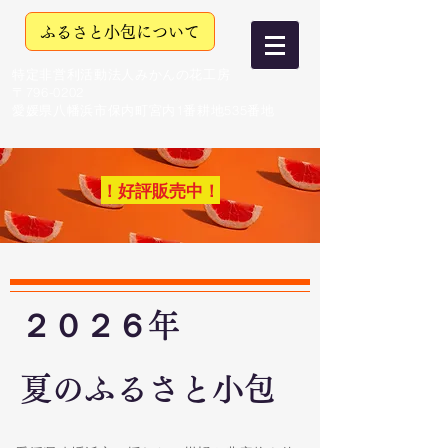
ふるさと小包について
特定非営利活動法人みかんの花工房
〒796-0202
愛媛県八幡浜市保内町宮内1番耕地535番地
！好評販売中！
２０２６年
​夏のふるさと小包