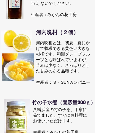
与え ないでください。
​生産者：みかんの花工房
河内晩柑（２個）
河内晩柑とは、初夏～夏にか
けて収穫できる黄色い大きな
柑橘です。和製グレープフル
ーツとも呼ばれていますが、
苦みは少なく、さっぱりとし
た甘みのある品種です。
​生産者：３・SUNカンパニー
竹の子水煮（固形量300ｇ）
八幡浜産の竹の子を、丁寧に
茹でました。
すぐにお料理に
お使いいただけます。
​生産者：みかんの花工房