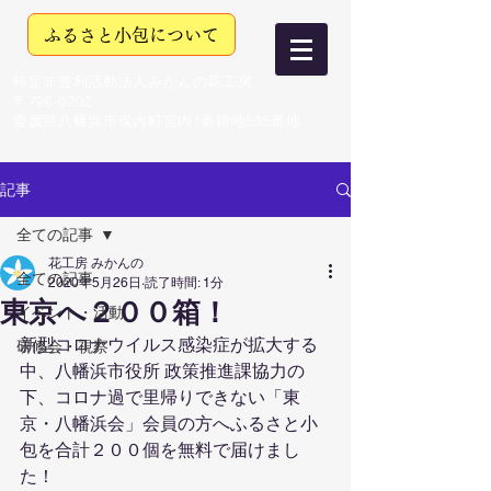
ふるさと小包について
特定非営利活動法人みかんの花工房
〒796-0202
愛媛県八幡浜市保内町宮内1番耕地535番地
記事
全ての記事
花工房 みかんの
全ての記事
2020年5月26日
読了時間: 1分
東京へ２００箱！
イベント・活動
新型コロナウイルス感染症が拡大する
研修会・視察
中、八幡浜市役所 政策推進課協力の
下、コロナ過で里帰りできない「東
京・八幡浜会」会員の方へふるさと小
包を合計２００個を無料で届けまし
た！