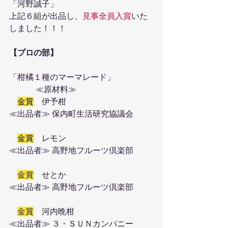
「河野誠子」
上記６組が出品し、
見事全員入賞
いた
しました！！！
【プロの部】
「柑橘１種のマーマレード」
　　 　≪原材料≫　　
金賞
　伊予柑
≪出品者≫ 保内町生活研究協議会
金賞
　レモン
≪出品者≫ 高野地フルーツ倶楽部
金賞
　せとか
≪出品者≫ 高野地フルーツ倶楽部
金賞
　河内晩柑
≪出品者≫ ３・ＳＵＮカンパニー