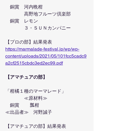
　銅賞　河内晩柑
　　　　高野地フルーツ倶楽部
　銅賞　レモン
　　　　３・ＳＵＮカンパニー
【プロの部】結果発表
https://marmalade-festival.jp/wp/wp-
content/uploads/2021/05/101fcc5cadc9
a2cf2515cbdc3ed2ec99.pdf
【アマチュアの部】
「柑橘１種のマーマレード」
　　　　≪原材料≫
　銅賞　　 瓢柑
≪出品者≫　河野誠子
【アマチュアの部】結果発表