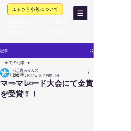
ふるさと小包について
特定非営利活動法人みかんの花工房
〒796-0202
愛媛県八幡浜市保内町宮内1番耕地535番地
記事
全ての記事
花工房 みかんの
全ての記事
2021年5月17日
読了時間: 1分
マーマレード大会にて金賞
イベント・活動
を受賞！！
研修会・視察