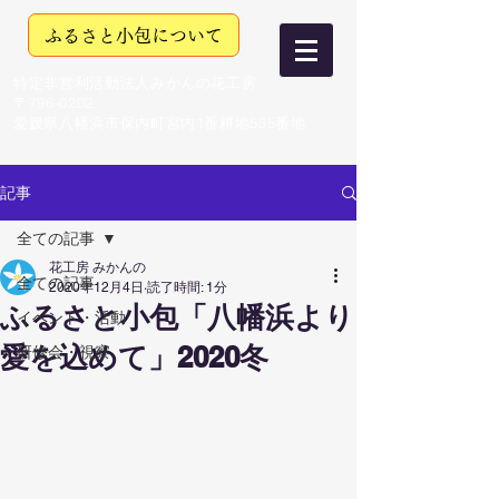
ふるさと小包について
特定非営利活動法人みかんの花工房
〒796-0202
愛媛県八幡浜市保内町宮内1番耕地535番地
記事
全ての記事
花工房 みかんの
全ての記事
2020年12月4日
読了時間: 1分
ふるさと小包「八幡浜より
イベント・活動
愛を込めて」2020冬
研修会・視察