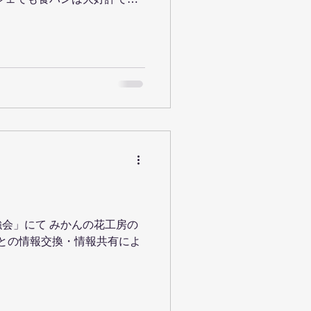
すよ！ パン以外のメニュー
のパスタ ・白いミネストロー
会」にて みかんの花工房の
者との情報交換・情報共有によ