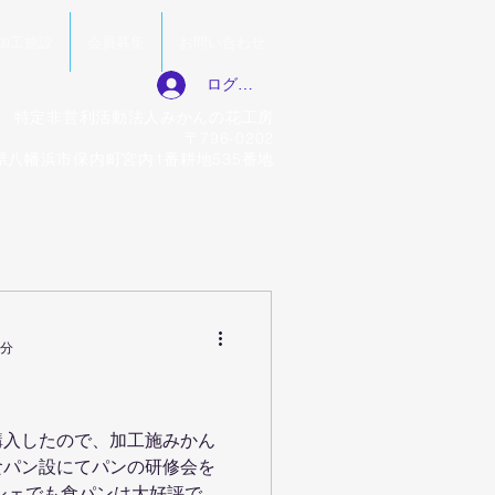
加工施設
会員募集
お問い合わせ
ログイン
特定非営利活動法人みかんの花工房
〒796-0202
県八幡浜市保内町宮内1番耕地535番地
1分
購入したので、加工施みかん
食パン設にてパンの研修会を
シェでも食パンは大好評で、