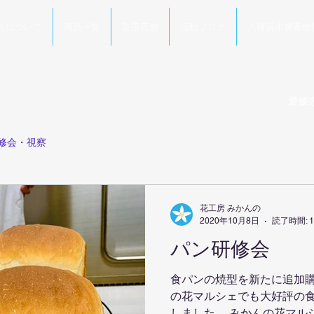
ちについて
商品一覧
取扱店舗
活動ブログ
八幡浜市農産物
愛媛
修会・視察
花工房 みかんの
2020年10月8日
読了時間: 
パン研修会
食パンの焼型を新たに追加
の花マルシェでも大好評の
しました。 みかんの花マル